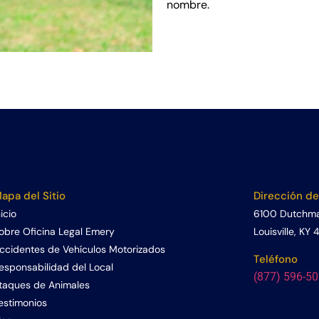
nombre.
apa del Sitio
Dirección de
nicio
6100 Dutchman
obre Oficina Legal Emery
Louisville, KY
ccidentes de Vehículos Motorizados
Teléfono
esponsabilidad del Local
(877) 596-5
taques de Animales
estimonios