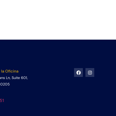
 la Oficina
s Ln, Suite 601,
 40205
051