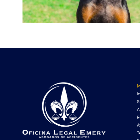
M
I
S
A
R
A
T